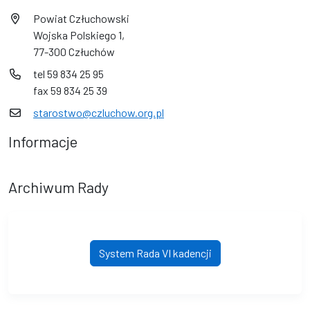
Powiat Człuchowski
Wojska Polskiego 1,
77-300 Człuchów
tel 59 834 25 95
fax 59 834 25 39
starostwo@czluchow.org.pl
Informacje
Archiwum Rady
System Rada VI kadencji