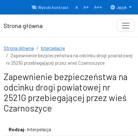
Przejdź do treści
Wysoki kontrast
Język
Normalny rozmiar czcionki
Rozmiar czcionki 150%
Rozmiar czcionki
Strona główna
Strona główna
Interpelacje
Zapewnienie bezpieczeństwa na odcinku drogi powiatowej
nr 2521G przebiegającej przez wieś Czarnoszyce
Zapewnienie bezpieczeństwa na
odcinku drogi powiatowej nr
2521G przebiegającej przez wieś
Czarnoszyce
Rodzaj:
Interpelacja