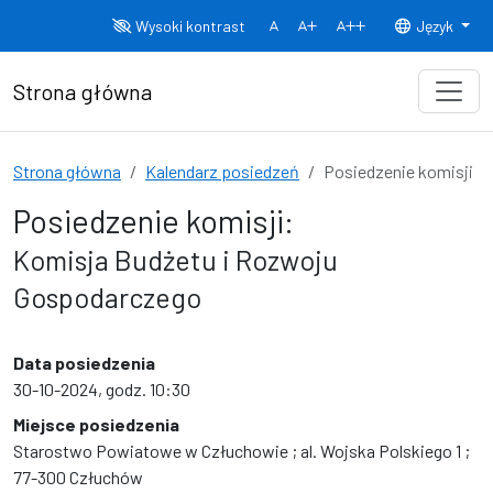
Przejdź do treści
Wysoki kontrast
Język
Normalny rozmiar czcionki
Rozmiar czcionki 150%
Rozmiar czcionki
Strona główna
Strona główna
Kalendarz posiedzeń
Posiedzenie komisji
Posiedzenie komisji:
Komisja Budżetu i Rozwoju
Gospodarczego
Data posiedzenia
30-10-2024, godz. 10:30
Miejsce posiedzenia
Starostwo Powiatowe w Człuchowie ; al. Wojska Polskiego 1 ;
77-300 Człuchów