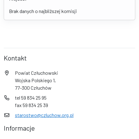
Brak danych o najbliższej komisji
Kontakt
Powiat Człuchowski
Wojska Polskiego 1,
77-300 Człuchów
tel 59 834 25 95
fax 59 834 25 39
starostwo@czluchow.org.pl
Informacje