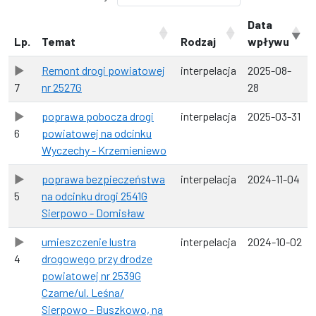
Data
Lp.
Temat
Rodzaj
wpływu
Remont drogi powiatowej
interpelacja
2025-08-
7
nr 2527G
28
poprawa pobocza drogi
interpelacja
2025-03-31
6
powiatowej na odcinku
Wyczechy - Krzemieniewo
poprawa bezpieczeństwa
interpelacja
2024-11-04
5
na odcinku drogi 2541G
Sierpowo - Domisław
umieszczenie lustra
interpelacja
2024-10-02
4
drogowego przy drodze
powiatowej nr 2539G
Czarne/ul. Leśna/
Sierpowo - Buszkowo, na