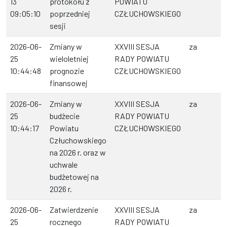
13
protokołu z
POWIATU
09:05:10
poprzedniej
CZŁUCHOWSKIEGO
sesji
2026-06-
Zmiany w
XXVIII SESJA
za
25
wieloletniej
RADY POWIATU
10:44:48
prognozie
CZŁUCHOWSKIEGO
finansowej
2026-06-
Zmiany w
XXVIII SESJA
za
25
budżecie
RADY POWIATU
10:44:17
Powiatu
CZŁUCHOWSKIEGO
Człuchowskiego
na 2026 r. oraz w
uchwale
budżetowej na
2026 r.
2026-06-
Zatwierdzenie
XXVIII SESJA
za
25
rocznego
RADY POWIATU