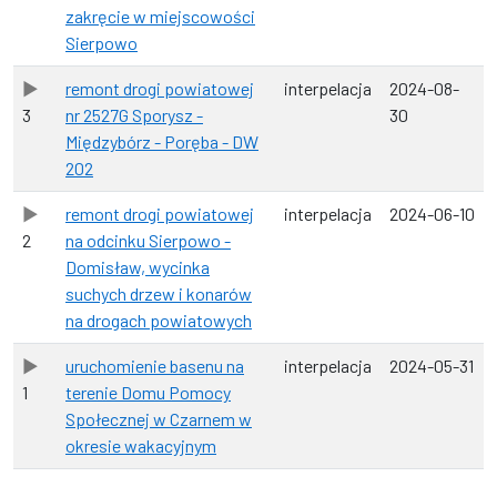
zakręcie w miejscowości
Sierpowo
remont drogi powiatowej
interpelacja
2024-08-
3
nr 2527G Sporysz -
30
Międzybórz - Poręba - DW
202
remont drogi powiatowej
interpelacja
2024-06-10
2
na odcinku Sierpowo -
Domisław, wycinka
suchych drzew i konarów
na drogach powiatowych
uruchomienie basenu na
interpelacja
2024-05-31
1
terenie Domu Pomocy
Społecznej w Czarnem w
okresie wakacyjnym