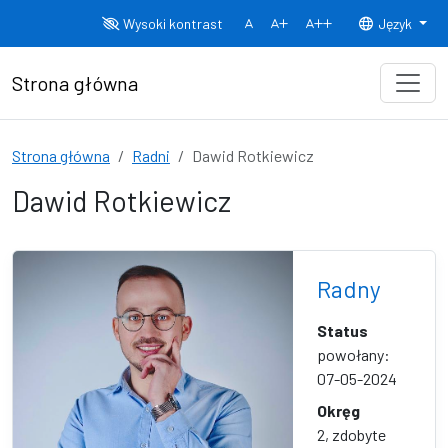
Przejdź do treści
Wysoki kontrast
Język
Normalny rozmiar czcionki
Rozmiar czcionki 150%
Rozmiar czcionki
Strona główna
Strona główna
Radni
Dawid Rotkiewicz
Dawid Rotkiewicz
Radny
Status
powołany:
07-05-2024
Okręg
2, zdobyte