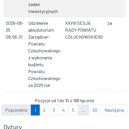
zadań
inwestycyjnych
2026-06-
Udzielenie
XXVIII SESJA
za
25
absolutorium
RADY POWIATU
09:56:31
Zarządowi
CZŁUCHOWSKIEGO
Powiatu
Człuchowskiego
z wykonania
budżetu
Powiatu
Człuchowskiego
za 2025 rok
Pozycje od 1 do 10 z 198 łącznie
Poprzednia
1
2
3
4
5
…
20
Następna
Dyżury