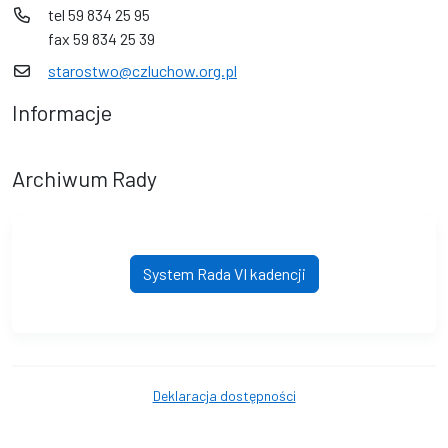
tel 59 834 25 95
fax 59 834 25 39
starostwo@czluchow.org.pl
Informacje
Archiwum Rady
System Rada VI kadencji
Deklaracja dostępności
© Powiat Człuchowski. © 2016 - 2026 Wszystkie prawa zastrzeżone.