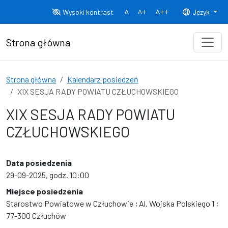
Przejdź do treści
Wysoki kontrast
Język
Normalny rozmiar czcionki
Rozmiar czcionki 150%
Rozmiar czcionki
Strona główna
Strona główna
Kalendarz posiedzeń
XIX SESJA RADY POWIATU CZŁUCHOWSKIEGO
XIX SESJA RADY POWIATU
CZŁUCHOWSKIEGO
Data posiedzenia
29-09-2025, godz. 10:00
Miejsce posiedzenia
Starostwo Powiatowe w Człuchowie ; Al. Wojska Polskiego 1 ;
77-300 Człuchów